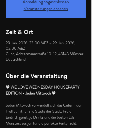
Anmeldung abgeschlossen
Veranstaltungen ansehen
Zeit & Ort
28. Jan. 2026, 23:00 MEZ – 29. Jan. 2026,
02:00 MEZ
Cuba, Achtermannstraße 10-12, 48143 Münster,
Deutschland
Über die Veranstaltung
💙 WE LOVE WEDNESDAY HOUSEPARTY 
EDITION - Jeden Mittwoch 💙
Jeden Mittwoch verwandelt sich das Cuba in den 
Treffpunkt für alle Studis der Stadt. Freier 
Eintritt, günstige Drinks und die besten DJs 
Münsters sorgen für die perfekte Partynacht. 