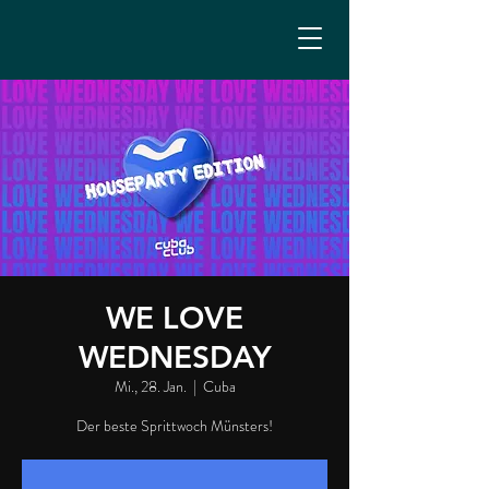
WE LOVE
WEDNESDAY
Mi., 28. Jan.
  |  
Cuba
Der beste Sprittwoch Münsters!