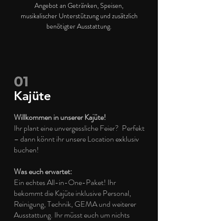
Angebot an Getränken, Speisen,
musikalischer Unterstützung und zusätzlich
benötigter Ausstattung.
01
Kajüte
Willkommen in unserer Kajüte!
Ihr plant eine unvergessliche Feier? Perfekt
– dann könnt ihr unsere Location exklusiv
buchen!
Was euch erwartet:
Ein echtes All-in-One-Paket! Ihr
bekommt die Kajüte inklusive Personal,
Reinigung, Technik, GEMA und weiterer
Ausstattung. Ihr müsst euch um nichts