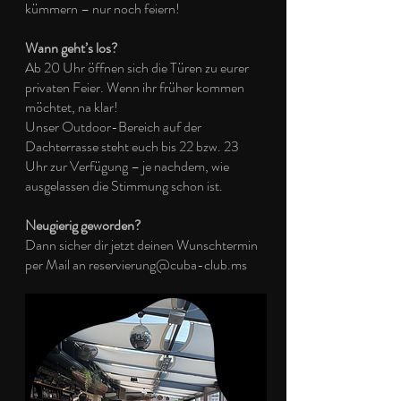
kümmern – nur noch feiern!
Wann geht’s los?
Ab 20 Uhr öffnen sich die Türen zu eurer
privaten Feier. Wenn ihr früher kommen
möchtet, na klar!
Unser Outdoor-Bereich auf der
Dachterrasse steht euch bis 22 bzw. 23
Uhr zur Verfügung – je nachdem, wie
ausgelassen die Stimmung schon ist.
Neugierig geworden?
Dann sicher dir jetzt deinen Wunschtermin
per Mail an reservierung@cuba-club.ms