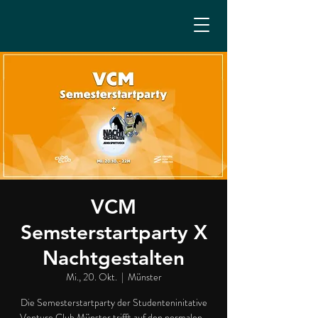
VCM
Semsterstartparty X
Nachtgestalten
Mi., 20. Okt.
  |  
Münster
Die Semesterstartparty der Studenteninitative
Venture Club Münster trifft auf den normalen-