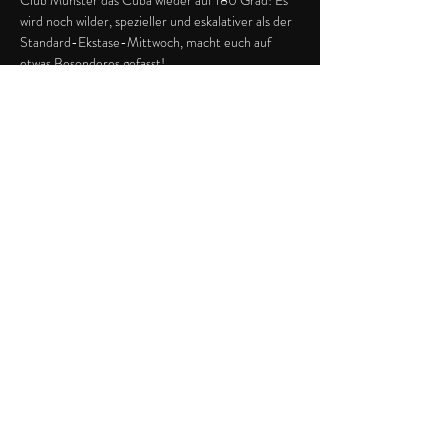
Club Münster das Cuba wieder auf 180 Grad! Es 
wird noch wilder, spezieller und eskalativer als der 
Standard-Ekstase-Mittwoch, macht euch auf 
etwas Besonderes gefasst!
- SOUND / 2 FLOORS -
Floor 1/Cuba-Floor: Triple C - Charts, Cuba-
Classics, Clubbing-Sounds
Floor 2/JVGUB-Floor: 90er/00er
- VORVERKAUF & GEWINNSPIEL -
Weiterlesen >
Diese Veranstaltung teilen
Impressum
Datenschutz
Cuba | Achtermannstraße 10-12 | 48143 Münster