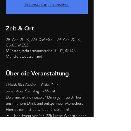
Veranstaltungen ansehen
Zeit & Ort
28. Apr. 2023, 22:00 MESZ – 29. Apr. 2023,
05:00 MESZ
Münster, Achtermannstraße 10-12, 48143
Münster, Deutschland
Über die Veranstaltung
Urlaub fürs Gehirn  - Cuba Club
Jeden 4ten Samstag im Monat
Du brauchst 'ne Auszeit? Dann gönn sie dir bei 
uns mit nem Drink und entspannten Menschen. 
Hier bekommst du Urlaub fürs Gehirn!
Bar-Event von 20-22h (siehe Website oder 
Instagram)
Freier Eintritt bis 22h