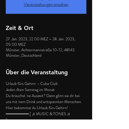
Veranstaltungen ansehen
Zeit & Ort
27. Jan. 2023, 22:00 MEZ – 28. Jan. 2023,
05:00 MEZ
Münster, Achtermannstraße 10-12, 48143
Münster, Deutschland
Über die Veranstaltung
Urlaub fürs Gehirn  - Cuba Club
Jeden 4ten Samstag im Monat
Du brauchst 'ne Auszeit? Dann gönn sie dir bei 
uns mit nem Drink und entspannten Menschen. 
Hier bekommst du Urlaub fürs Gehirn!
════════ [ ♫ MUSIC & TONES ♫ 
]═════════
First Floor: - Charts/Cuba-Hits/Clubbing-