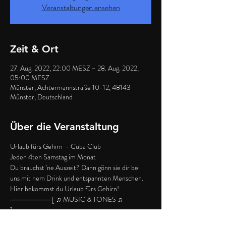
Veranstaltungen ansehen
Zeit & Ort
27. Aug. 2022, 22:00 MESZ – 28. Aug. 2022,
05:00 MESZ
Münster, Achtermannstraße 10-12, 48143
Münster, Deutschland
Über die Veranstaltung
Urlaub fürs Gehirn  - Cuba Club
Jeden 4ten Samstag im Monat
Du brauchst 'ne Auszeit? Dann gönn sie dir bei 
uns mit nem Drink und entspannten Menschen. 
Hier bekommst du Urlaub fürs Gehirn!
════════ [ ♫ MUSIC & TONES ♫ 
]═════════
First Floor: - Charts/Cuba-Hits/Clubbing-