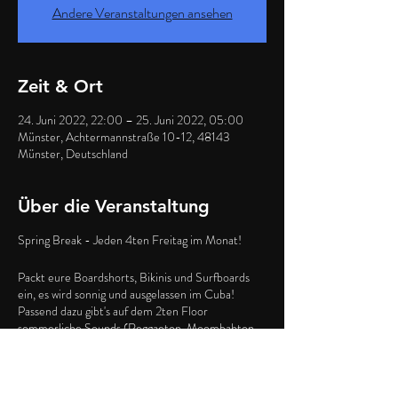
Andere Veranstaltungen ansehen
Zeit & Ort
24. Juni 2022, 22:00 – 25. Juni 2022, 05:00
Münster, Achtermannstraße 10-12, 48143
Münster, Deutschland
Über die Veranstaltung
Spring Break - Jeden 4ten Freitag im Monat!
Packt eure Boardshorts, Bikinis und Surfboards
ein, es wird sonnig und ausgelassen im Cuba!
Passend dazu gibt's auf dem 2ten Floor
sommerliche Sounds (Reggaeton, Moombahton,
Summer Beats) und unten gibt's natürlich den
ganz normalen Wahnsinn mit unseren Triple C
Sound!