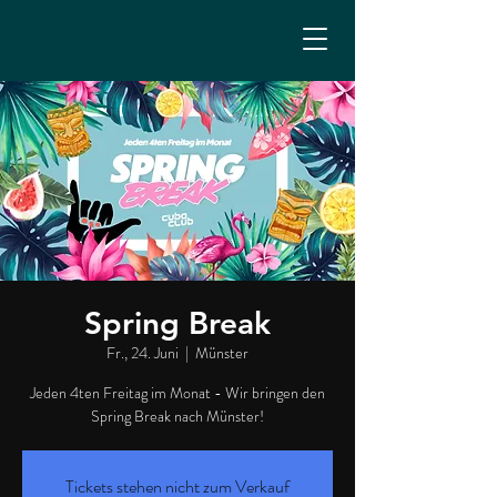
Spring Break
Fr., 24. Juni
  |  
Münster
Jeden 4ten Freitag im Monat - Wir bringen den
Spring Break nach Münster!
Tickets stehen nicht zum Verkauf