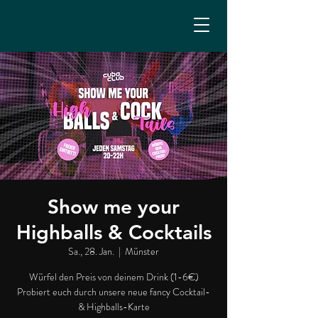
Show me your
Highballs & Cocktails
Sa., 28. Jan.
  |  
Münster
Würfel den Preis von deinem Drink (1-6€)
Probiert euch durch unsere neue fancy Cocktail-
& Highballs-Karte