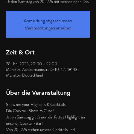
Jeden Samstag von 20-22h mit wechselnden DJs
Anmeldung abgeschlossen
Veranstaltungen ansehen
Zeit & Ort
28. Jan. 2023, 20:00 – 22:00
Münster, Achtermannstraße 10-12, 48143
Münster, Deutschland
Über die Veranstaltung
Show me your Highballs & Cocktails
Die Cocktail-Show im Cuba!
Jeden Samstag gibt's nun ein fettes Highlight an 
unserer Cocktail-Bar!
Von 20-22h stehen unsere Cocktails und 