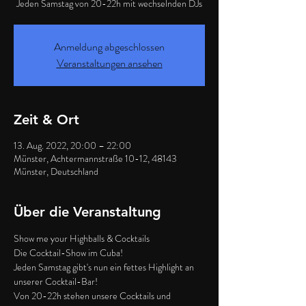
Jeden Samstag von 20-22h mit wechselnden DJs
Anmeldung abgeschlossen
Veranstaltungen ansehen
Zeit & Ort
13. Aug. 2022, 20:00 – 22:00
Münster, Achtermannstraße 10-12, 48143
Münster, Deutschland
Über die Veranstaltung
Show me your Highballs & Cocktails
Die Cocktail-Show im Cuba!
Jeden Samstag gibt's nun ein fettes Highlight an 
unserer Cocktail-Bar!
Von 20-22h stehen unsere Cocktails und 