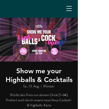
Show me your
Highballs & Cocktails
Sa., 13. Aug.
  |  
Münster
Würfel den Preis von deinem Drink (1-6€)
Probiert euch durch unsere neue fancy Cocktail-
& Highballs-Karte