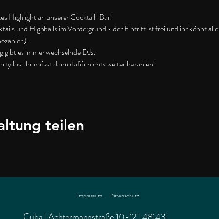
tes Highlight an unserer Cocktail-Bar!
ls und Highballs im Vordergrund - der Eintritt ist frei und ihr könnt alle 
bezahlen).
g gibt es immer wechselnde DJs.
arty los, ihr müsst dann dafür nichts weiter bezahlen!
altung teilen
Impressum
Datenschutz
Cuba | Achtermannstraße 10-12 | 48143