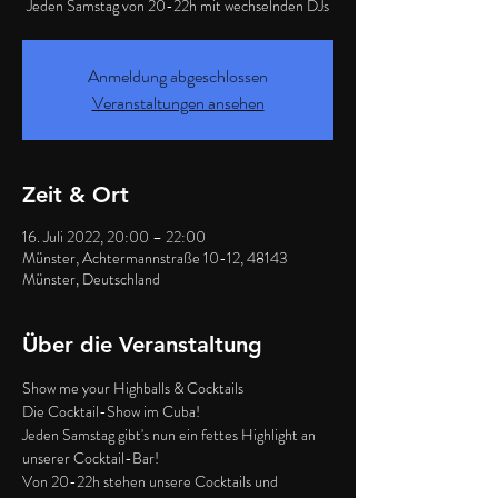
Jeden Samstag von 20-22h mit wechselnden DJs
Anmeldung abgeschlossen
Veranstaltungen ansehen
Zeit & Ort
16. Juli 2022, 20:00 – 22:00
Münster, Achtermannstraße 10-12, 48143
Münster, Deutschland
Über die Veranstaltung
Show me your Highballs & Cocktails
Die Cocktail-Show im Cuba!
Jeden Samstag gibt's nun ein fettes Highlight an 
unserer Cocktail-Bar!
Von 20-22h stehen unsere Cocktails und 