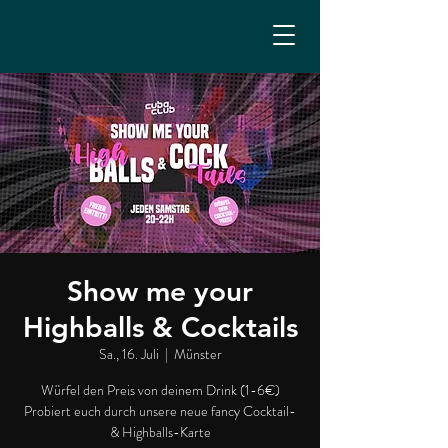
Show me your
Highballs & Cocktails
Sa., 16. Juli
  |  
Münster
Würfel den Preis von deinem Drink (1-6€)
Probiert euch durch unsere neue fancy Cocktail-
& Highballs-Karte