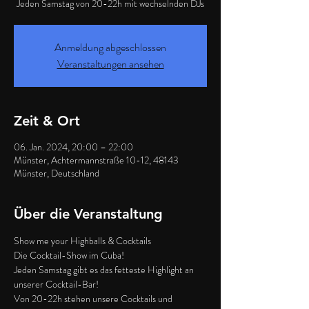
Jeden Samstag von 20-22h mit wechselnden DJs
Anmeldung abgeschlossen
Veranstaltungen ansehen
Zeit & Ort
06. Jan. 2024, 20:00 – 22:00
Münster, Achtermannstraße 10-12, 48143
Münster, Deutschland
Über die Veranstaltung
Show me your Highballs & Cocktails
Die Cocktail-Show im Cuba!
Jeden Samstag gibt es das fetteste Highlight an 
unserer Cocktail-Bar!
Von 20-22h stehen unsere Cocktails und 