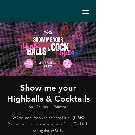
Show me your
Highballs & Cocktails
Sa., 06. Jan.
  |  
Münster
Würfel den Preis von deinem Drink (1-6€)
Probiert euch durch unsere neue fancy Cocktail-
& Highballs-Karte