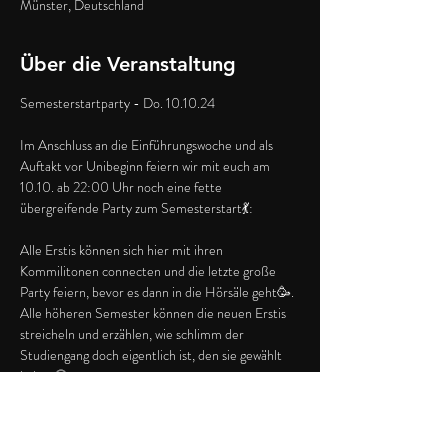
Münster, Deutschland
Über die Veranstaltung
Semesterstartparty - Do. 10.10.24
Im Anschluss an die Einführungswoche und als 
Auftakt vor Unibeginn feiern wir mit euch am 
10.10. ab 22:00 Uhr noch eine fette 
übergreifende Party zum Semesterstart💃:
Alle Erstis können sich hier mit ihren 
Kommilitonen connecten und die letzte große 
Party feiern, bevor es dann in die Hörsäle geht🥳.
Alle höheren Semester können die neuen Erstis 
streicheln und erzählen, wie schlimm der 
Studiengang doch eigentlich ist, den sie gewählt 
haben🫠.