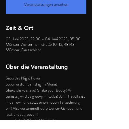
Veranstaltungen ansehen
Zeit & Ort
03. Juni 2023, 22:00 – 04. Juni 2023, 05:00
Münster, Achtermannstraße 10-12, 48143
Münster, Deutschland
Über die Veranstaltung
Saturday Night Fever
Jeden ersten Samstag im Monat
Shake shake shake! Shake your Booty! Am 
Samstag wird es groovy im Cuba! John Travolta ist 
in da Town und setzt einen neuen Tanzschwung 
ein! Also versammelt eure Dance-Ganoven und 
lasst uns abgrooven!
═══ [ ♫ VIBES & TONES ♫ ]═══
Es werden 2 groovige Tanzflächen eröffnet: