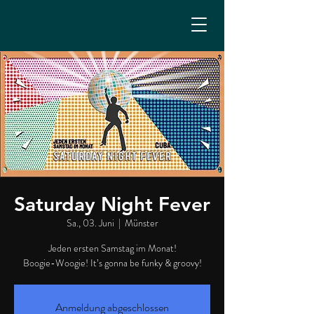
Saturday Night Fever
Sa., 03. Juni
  |  
Münster
Jeden ersten Samstag im Monat!
Boogie-Woogie! It’s gonna be funky & groovy!
Anmeldung abgeschlossen