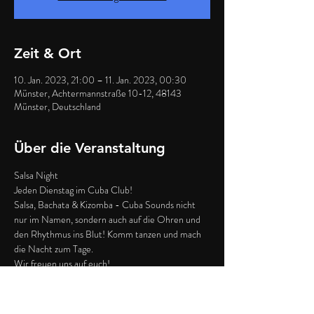
Zeit & Ort
10. Jan. 2023, 21:00 – 11. Jan. 2023, 00:30
Münster, Achtermannstraße 10-12, 48143
Münster, Deutschland
Über die Veranstaltung
Salsa Night
Jeden Dienstag im Cuba Club!
Salsa, Bachata & Kizomba - Cuba Sounds nicht 
nur im Namen, sondern auch auf die Ohren und 
den Rhythmus ins Blut! Komm tanzen und mach 
die Nacht zum Tage.
Wir freuen uns auf euch!
Von 18h-21h finden Salsa Kurse bei uns statt - 
mehr Infos unter dem gleichnamigen Event hier 
auf der Website.