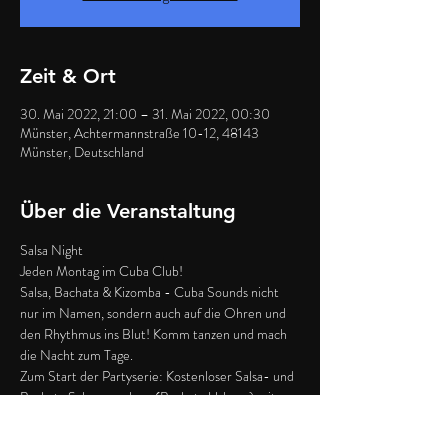
Zeit & Ort
30. Mai 2022, 21:00 – 31. Mai 2022, 00:30
Münster, Achtermannstraße 10-12, 48143
Münster, Deutschland
Über die Veranstaltung
Salsa Night
Jeden Montag im Cuba Club!
Salsa, Bachata & Kizomba - Cuba Sounds nicht 
nur im Namen, sondern auch auf die Ohren und 
den Rhythmus ins Blut! Komm tanzen und mach 
die Nacht zum Tage.
Zum Start der Partyserie: Kostenloser Salsa- und 
Bachata Schnupperkurs (Bachata Urbana) mit 
Luis Paulino & Lisette Pool von 21:00-21:45 Uhr. 
Anschließend geht's fließend in die Party über!