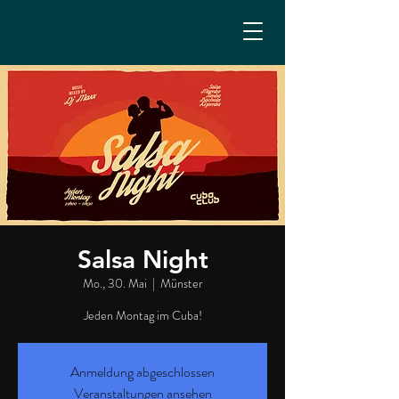
Salsa Night
Mo., 30. Mai
  |  
Münster
Jeden Montag im Cuba!
Anmeldung abgeschlossen
Veranstaltungen ansehen