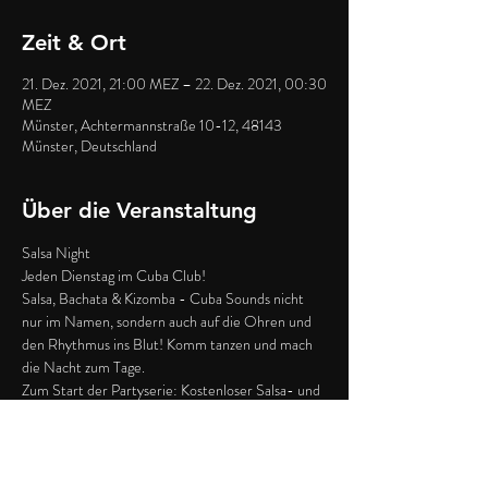
Zeit & Ort
21. Dez. 2021, 21:00 MEZ – 22. Dez. 2021, 00:30
MEZ
Münster, Achtermannstraße 10-12, 48143
Münster, Deutschland
Über die Veranstaltung
Salsa Night
Jeden Dienstag im Cuba Club! 
Salsa, Bachata & Kizomba - Cuba Sounds nicht 
nur im Namen, sondern auch auf die Ohren und 
den Rhythmus ins Blut! Komm tanzen und mach 
die Nacht zum Tage. 
Zum Start der Partyserie: Kostenloser Salsa- und 
Bachata Schnupperkurs mit Luis Paulino! 21:00-
21:45 Uhr. Anschließend geht's fließend über in 
die Party!
Eintritt Frei - Mindestverzehr 5€