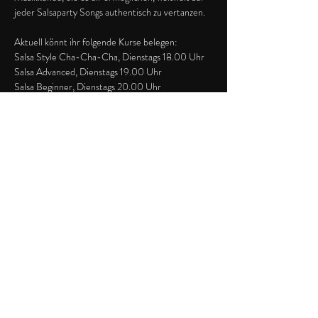
jeder Salsaparty Songs authentisch zu vertanzen.

Aktuell könnt ihr folgende Kurse belegen:

Salsa Style Cha-Cha-Cha, Dienstags 18.00 Uhr

Salsa Advanced, Dienstags 19.00 Uhr

Salsa Beginner, Dienstags 20.00 Uhr

Salsa Night (Party auch zum üben): 21.00 Uhr

Weitere Infos und Anmeldung bei eurem 
Salsalehrer Benni:

Per Anruf oder WhatsApp: 017647150766

Per Instagram: 
Per Webseite: https://punto-
clave.de
@benjaminschmitter
Diese Veranstaltung teilen