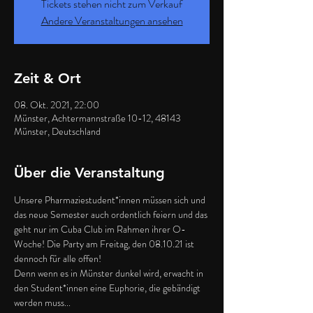
Tickets stehen nicht zum Verkauf
Andere Veranstaltungen ansehen
Zeit & Ort
08. Okt. 2021, 22:00
Münster, Achtermannstraße 10-12, 48143
Münster, Deutschland
Über die Veranstaltung
Unsere Pharmaziestudent*innen müssen sich und 
das neue Semester auch ordentlich feiern und das 
geht nur im Cuba Club im Rahmen ihrer O-
Woche! Die Party am Freitag, den 08.10.21 ist 
dennoch für alle offen!
Denn wenn es in Münster dunkel wird, erwacht in 
den Student*innen eine Euphorie, die gebändigt 
werden muss...