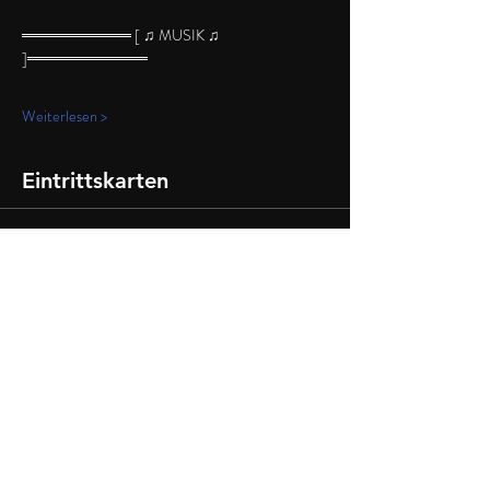
══════════ [ ♫ MUSIK ♫ 
]═══════════
Weiterlesen >
Eintrittskarten
Verkauf beendet
Tickettyp
Enactus-Ticket
Preis
5,50 €
+0,14 € Ticket-Servicegebühr