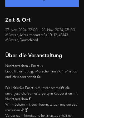
Zeit & Ort
27. Nov. 2024, 22:00 – 28. Nov. 2024, 05:00
Münster, Achtermannstraße 10-12, 48143
Münster, Deutschland
Über die Veranstaltung
Nachtgestalten x Enactus
Liebe freierfreudige Menschen am 27.11.24 ist es 
endlich wieder soweit 🥳
Die Initiative Enactus Münster schmeißt die 
unvergessliche Semesterparty in Kooperation mit 
Nachtgestalten 💃
Wir möchten mit euch feiern, tanzen und die Sau 
rauslassen 🎉🍸
Vorverkauf-Tickets sind bei Enactus erhältlich.