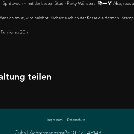
prittwoch – mit der besten Studi-Party Münsters! 📚➡️🍹 Also, raus aus
er sich traut, wird belohnt: Sichert euch an der Kasse die Batman-Stempe
Turnier ab 20h
altung teilen
Impressum
Datenschutz
Cuba | Achtermannstraße 10-12 | 48143