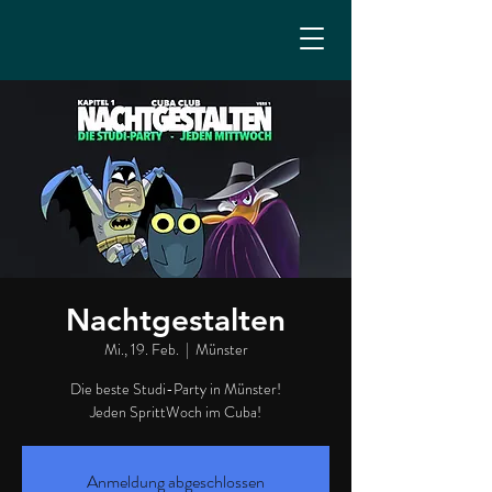
Nachtgestalten
Mi., 19. Feb.
  |  
Münster
Die beste Studi-Party in Münster!
Jeden SprittWoch im Cuba!
Anmeldung abgeschlossen