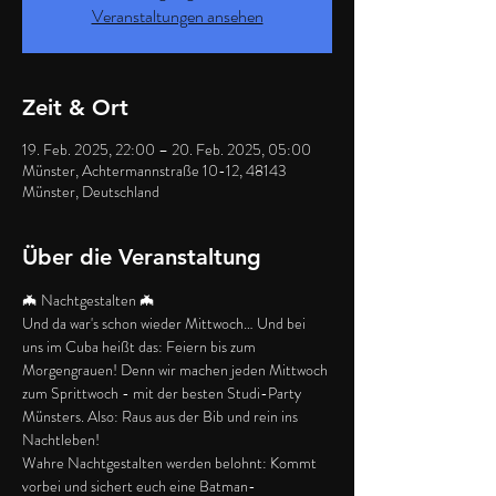
Veranstaltungen ansehen
Zeit & Ort
19. Feb. 2025, 22:00 – 20. Feb. 2025, 05:00
Münster, Achtermannstraße 10-12, 48143
Münster, Deutschland
Über die Veranstaltung
🦇 Nachtgestalten 🦇
Und da war's schon wieder Mittwoch… Und bei 
uns im Cuba heißt das: Feiern bis zum 
Morgengrauen! Denn wir machen jeden Mittwoch 
zum Sprittwoch - mit der besten Studi-Party 
Münsters. Also: Raus aus der Bib und rein ins 
Nachtleben!
Wahre Nachtgestalten werden belohnt: Kommt 
vorbei und sichert euch eine Batman-