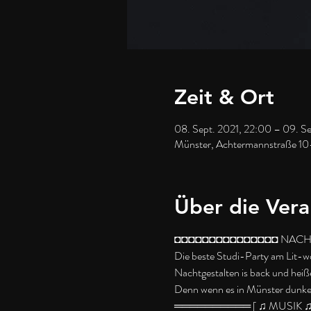
Zeit & Ort
08. Sept. 2021, 22:00 – 09. S
Münster, Achtermannstraße 10
Über die Vera
◘◘◘◘◘◘◘◘◘◘◘◘◘◘◘ NACH
Die beste Studi-Party am Lit-wo
Nachtgestalten is back und heiße
Denn wenn es in Münster dunkel 
══════════ [ ♫ MUSIK 