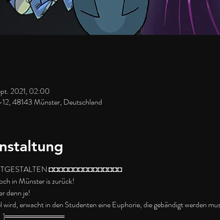
ept. 2021, 02:00
-12, 48143 Münster, Deutschland
nstaltung
TGESTALTEN ◘◘◘◘◘◘◘◘◘◘◘◘◘◘◘
ch in Münster is zurück!

r denn je!
wird, erwacht in den Studenten eine Euphorie, die gebändigt werden mus
♫ ]═══════════