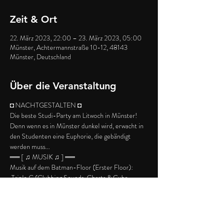
Zeit & Ort
22. März 2023, 22:00 – 23. März 2023, 05:00
Münster, Achtermannstraße 10-12, 48143
Münster, Deutschland
Über die Veranstaltung
◘ NACHTGESTALTEN ◘
Die beste Studi-Party am Litwoch in Münster!
Denn wenn es in Münster dunkel wird, erwacht in 
den Studenten eine Euphorie, die gebändigt 
werden muss...
══ [ ♫ MUSIK ♫ ] ══
Musik auf dem Batman-Floor (Erster Floor): 
 Triple C (Clubbing Sounds, Charts & Cuba-
Classics)
Musik auf dem Second Floor: Y2K/Singalongs
Weiterlesen >