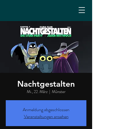
Nachtgestalten
Mi., 22. März
  |  
Münster
Anmeldung abgeschlossen
Veranstaltungen ansehen