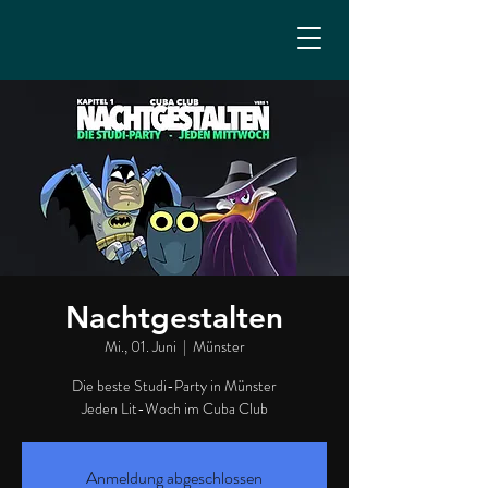
Nachtgestalten
Mi., 01. Juni
  |  
Münster
Die beste Studi-Party in Münster
Jeden Lit-Woch im Cuba Club
Anmeldung abgeschlossen