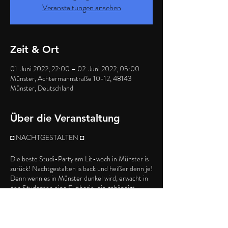
Veranstaltungen ansehen
Zeit & Ort
01. Juni 2022, 22:00 – 02. Juni 2022, 05:00
Münster, Achtermannstraße 10-12, 48143
Münster, Deutschland
Über die Veranstaltung
◘ NACHTGESTALTEN ◘
Die beste Studi-Party am Lit-woch in Münster is
zurück! Nachtgestalten is back und heißer denn je!
Denn wenn es in Münster dunkel wird, erwacht in
den Studenten eine Euphorie, die gebändigt
werden muss...
Ab jetzt immer mit 2 Floors!