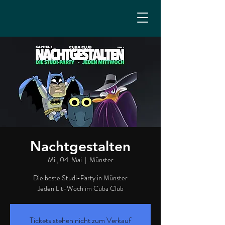
Nachtgestalten
Mi., 04. Mai
  |  
Münster
Die beste Studi-Party in Münster
Jeden Lit-Woch im Cuba Club
Tickets stehen nicht zum Verkauf