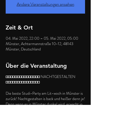
Andere Veranstaltungen ansehen
Zeit & Ort
04. Mai 2022, 22:00 – 05. Mai 2022, 05:00
Münster, Achtermannstraße 10-12, 48143
Münster, Deutschland
Über die Veranstaltung
◘◘◘◘◘◘◘◘◘◘◘◘◘◘◘ NACHTGESTALTEN
◘◘◘◘◘◘◘◘◘◘◘◘◘◘◘
Die beste Studi-Party am Lit-woch in Münster is
zurück! Nachtgestalten is back und heißer denn je!
Denn wenn es in Münster dunkel wird, erwacht in
den Studenten eine Euphorie, die gebändigt
werden muss...
Ab jetzt immer mit 2 Floors!