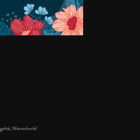
galité, Weinschorlé!