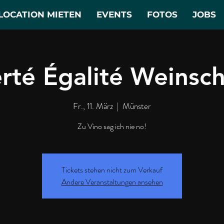
LOCATION MIETEN
EVENTS
FOTOS
JOBS
erté Égalité Weinsch
Fr., 11. März
  |  
Münster
Zu Vino sag ich nie no!
Tickets stehen nicht zum Verkauf
Andere Veranstaltungen ansehen