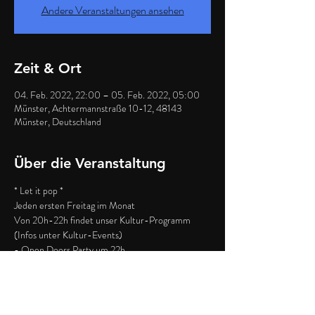
Andere Veranstaltungen ansehen
Zeit & Ort
04. Feb. 2022, 22:00 – 05. Feb. 2022, 05:00
Münster, Achtermannstraße 10-12, 48143
Münster, Deutschland
Über die Veranstaltung
* Let it pop *
Jeden ersten Freitag im Monat
Von 20h-22h findet unser Kultur-Programm 
(Infos unter Kultur-Events)
- Open Doors Party um 22h
Nur Abendkasse: 
 - Vergünstigter Eintritt bis 23h
Weiterlesen >