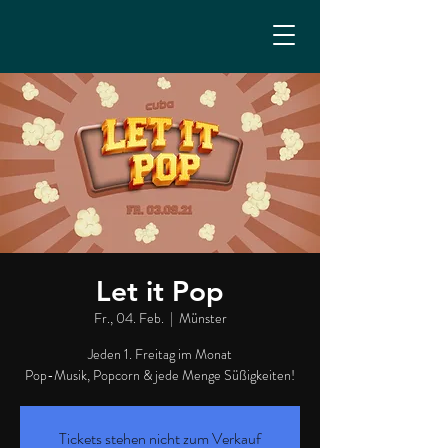
Let it Pop
Fr., 04. Feb.
  |  
Münster
Jeden 1. Freitag im Monat
Pop-Musik, Popcorn & jede Menge Süßigkeiten!
Tickets stehen nicht zum Verkauf