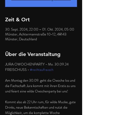
Zeit & Ort
30. Sept. 2024, 22:00 – 01. Okt. 2024, 05:00
Münster, Achtermannstraße 10-12, 48143
Münster, Deutschland
Über die Veranstaltung
JURA OWOCHENPARTY - Mo. 30.09.24

FREISCHUSS - 
#rechtaufrausch
Am Montag den 30.09. geht die Owoche los und 
die Fachschaft Jura kommt mit ihren Erstis zu uns 
und feiert eine wilde Owochenparty bei uns!

Kommt also ab 22 Uhr rum, für wilde Mucke, gute 
Drinks, neue Bekanntschaften und nutzt die 
Möglichkeit, um die komplette Woche 