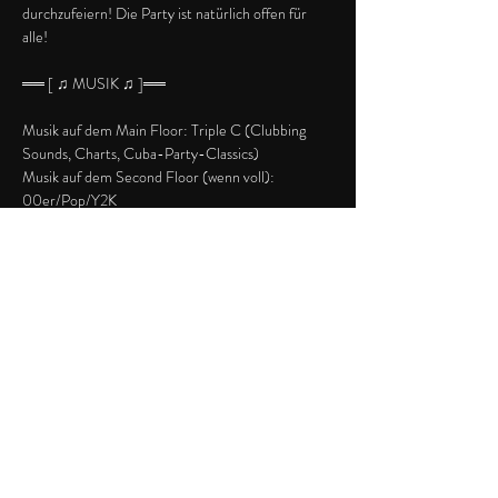
durchzufeiern! Die Party ist natürlich offen für 
alle!

══ [ ♫ MUSIK ♫ ]══

Musik auf dem Main Floor: Triple C (Clubbing 
Sounds, Charts, Cuba-Party-Classics)

Musik auf dem Second Floor (wenn voll): 
00er/Pop/Y2K

Also alles was das Herz begehrt mit Münsters 
besten DJs

══★ SPECIALS ★══

Baller Hour bis 23h: 3-2-1-Meins (3€ 
Longdrinks, 2€ Bier, 1€ Shots)!

Weitere Specials werden noch auf Instagram 
angekündigt (Drehrad/Gewinnspiele/usw.)
Diese Veranstaltung teilen