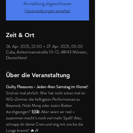
Anmeldung abgeschlossen
Veranstaltungen ansehen
Zeit & Ort
26. Apr. 2025, 22:00 – 27. Apr. 2025, 05:00
Cuba, Achtermannstraße 10-12, 48143 Münster,
Deutschland
Über die Veranstaltung
Guilty Pleasures - Jeden 4ten Samstag im Monat!
Sind wir mal ehrlich: Wer hat nicht schon mal im 
WG-Zimmer die heftigsten Performances zu 
Beyoncé, Nicki Minaj oder Justin Bieber 
durchgezogen? 🙌🎤 Aber seien wir real – 
zusammen macht’s noch viel mehr Spaß! Also, 
schnapp dir deine Crew und sing mit uns bis die 
Lunge brennt! 🔥🎶