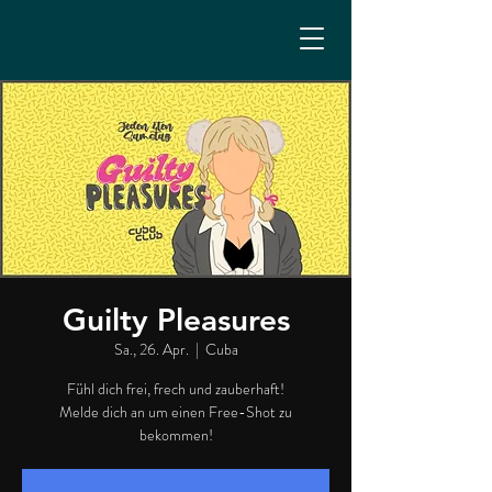
Guilty Pleasures
Sa., 26. Apr.
  |  
Cuba
Fühl dich frei, frech und zauberhaft!
Melde dich an um einen Free-Shot zu
bekommen!