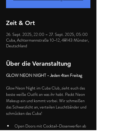
Zeit & Ort
26. Sept. 2025, 22:00 – 27. Sept. 2025, 05:00
Cuba, Achtermannstraße 10-12, 48143 Münster,
Deutschland
Über die Veranstaltung
GLOW NEON NIGHT - Jeden 4ten Freitag
Glow Neon Night im Cuba Club, zieht euch das 
beste weiße Outfit an was ihr habt. Packt Neon 
Makeup ein und kommt vorbei. Wir schmeißen 
das Schwarzlicht an, verteilen Leuchtbänder und 
schmücken das Cuba!
Open Doors mit Cocktail-Dosenwerfen ab 
20h