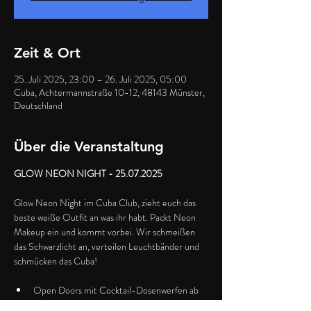
Zeit & Ort
25. Juli 2025, 23:00 – 26. Juli 2025, 05:00
Cuba, Achtermannstraße 10-12, 48143 Münster,
Deutschland
Über die Veranstaltung
GLOW NEON NIGHT - 25.07.2025
Glow Neon Night im Cuba Club, zieht euch das 
beste weiße Outfit an was ihr habt. Packt Neon 
Makeup ein und kommt vorbei. Wir schmeißen 
das Schwarzlicht an, verteilen Leuchtbänder und 
schmücken das Cuba!
Open Doors mit Cocktail-Dosenwerfen ab 
21h