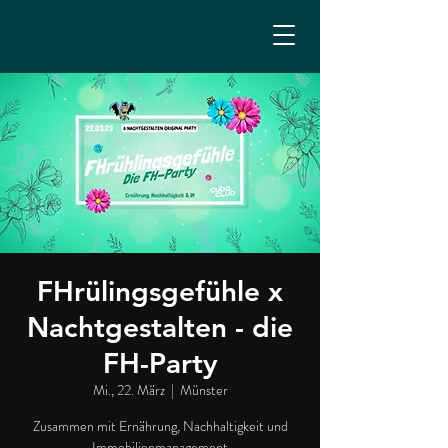
FHrülingsgefühle x
Nachtgestalten - die
FH-Party
Mi., 22. März
  |  
Münster
Zusammen mit Ernährung, Nachhaltigkeit und
Immobilienmanagement