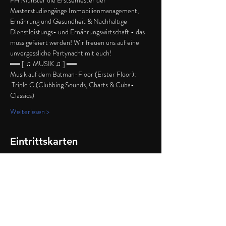
FH Münster die Erstsemester der 
Masterstudiengänge Immobilienmanagement, 
Ernährung und Gesundheit & Nachhaltige 
Dienstleistungs- und Ernährungswirtschaft - das 
muss gefeiert werden! Wir freuen uns auf eine 
unvergessliche Partynacht mit euch!
══ [ ♫ MUSIK ♫ ] ══
Musik auf dem Batman-Floor (Erster Floor): 
 Triple C (Clubbing Sounds, Charts & Cuba-
Classics)
Weiterlesen >
Eintrittskarten
Verkauf beendet
Tickettyp
VVK-Ticket
Mehr Infos