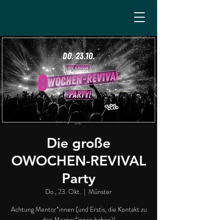
Die große
OWOCHEN-REVIVAL
Party
Do., 23. Okt.
  |  
Münster
Achtung Mentor*innen (und Erstis, die Kontakt zu
den Mentor*innen haben)!