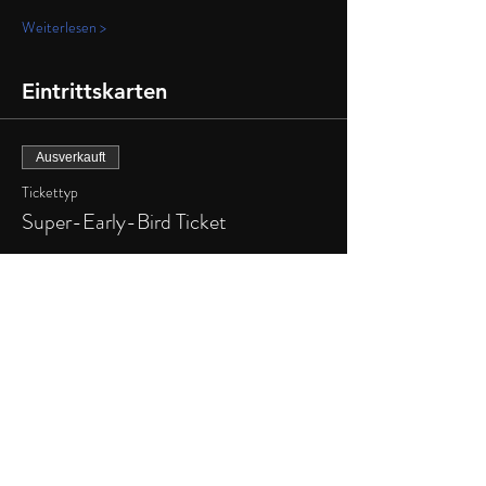
Weiterlesen >
Eintrittskarten
Ausverkauft
Tickettyp
Super-Early-Bird Ticket
Mehr Infos
Preis
5,00 €
+0,13 € Ticket-Servicegebühr
Verkauf beendet
Tickettyp