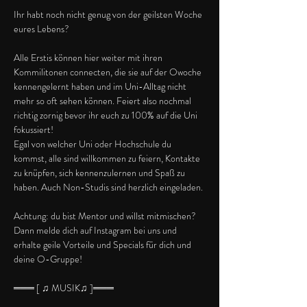
Ihr habt noch nicht genug von der geilsten Woche 
eures Lebens?
Alle Erstis können hier weiter mit ihren 
Kommilitonen connecten, die sie auf der Owoche 
kennengelernt haben und im Uni-Alltag nicht 
mehr so oft sehen können. Feiert also nochmal 
richtig zornig bevor ihr euch zu 100% auf die Uni 
fokussiert! 
Egal von welcher Uni oder Hochschule du 
kommst, alle sind willkommen zu feiern, Kontakte 
zu knüpfen, sich kennenzulernen und Spaß zu 
haben. Auch Non-Studis sind herzlich eingeladen.
Achtung: du bist Mentor und willst mitmischen? 
Dann melde dich auf Instagram bei uns und 
erhalte geile Vorteile und Specials für dich und 
deine O-Gruppe!
═══ [ ♫ MUSIK♫ ]═══