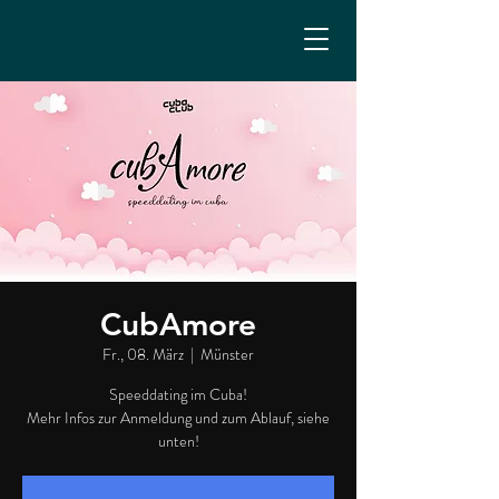
CubAmore
Fr., 08. März
  |  
Münster
Speeddating im Cuba!
Mehr Infos zur Anmeldung und zum Ablauf, siehe
unten!