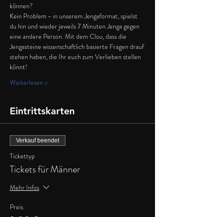
können? 
Kein Problem - in unserem Jengaformat, spielst 
du hin und wieder jeweils 7 Minuten Jenga gegen 
eine andere Person. Mit dem Clou, dass die 
Jengasteine wissenschaftlich basierte Fragen drauf 
stehen haben, die Ihr euch zum Verlieben stellen 
könnt! 
Weiterlesen >
Eintrittskarten
Verkauf beendet
Tickettyp
Tickets für Männer
Mehr Infos
Preis