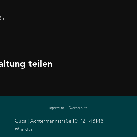
23h
═════
altung teilen
Impressum
Datenschutz
Cuba | Achtermannstraße 10-12 | 48143
Münster