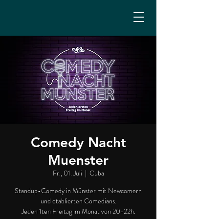
Comedy Nacht
Muenster
Fr., 01. Juli
  |  
Cuba
Standup-Comedy in Münster mit Newcomern
und etablierten Comedians.
Jeden 1ten Freitag im Monat von 20-22h.