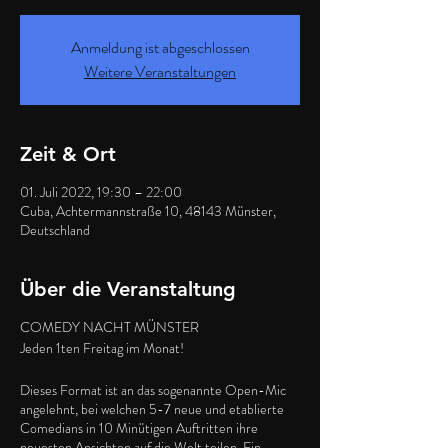
Anmeldung ist abgeschlossen
Weitere Veranstaltungen
Zeit & Ort
01. Juli 2022, 19:30 – 22:00
Cuba, Achtermannstraße 10, 48143 Münster,
Deutschland
Über die Veranstaltung
COMEDY NACHT MÜNSTER
Jeden 1ten Freitag im Monat!
Dieses Format ist an das sogenannte Open-Mic
angelehnt, bei welchen 5-7 neue und etablierte
Comedians in 10 Minütigen Auftritten ihre
neuesten Ansichten auf die Welt teilen. Ein