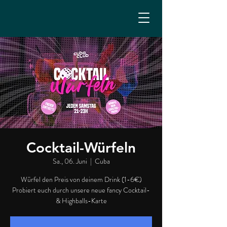
Cocktail-Würfeln
Sa., 06. Juni
  |  
Cuba
Würfel den Preis von deinem Drink (1-6€)
Probiert euch durch unsere neue fancy Cocktail-
& Highballs-Karte