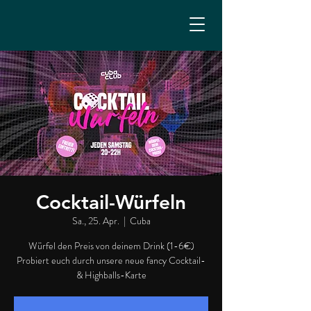
Cocktail-Würfeln
Sa., 25. Apr.
  |  
Cuba
Würfel den Preis von deinem Drink (1-6€)
Probiert euch durch unsere neue fancy Cocktail-
& Highballs-Karte