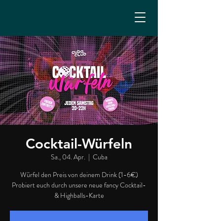
Cocktail-Würfeln
Sa., 04. Apr.
  |  
Cuba
Würfel den Preis von deinem Drink (1-6€)
Probiert euch durch unsere neue fancy Cocktail-
& Highballs-Karte