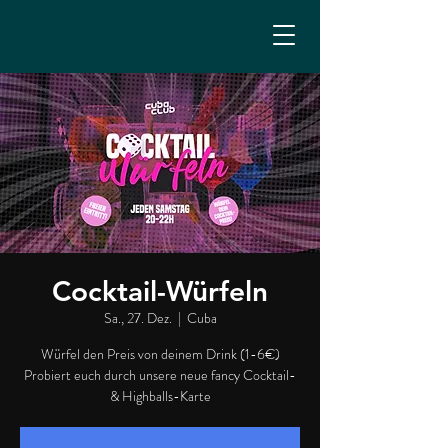
Cocktail-Würfeln
Sa., 27. Dez.
  |  
Cuba
Würfel den Preis von deinem Drink (1-6€)
Probiert euch durch unsere neue fancy Cocktail-
& Highballs-Karte