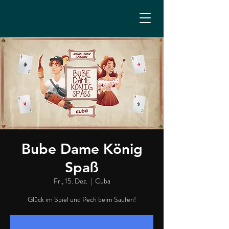
Bube Dame König
Spaß
Fr., 15. Dez.
  |  
Cuba
Glück im Spiel und Pech beim Saufen!