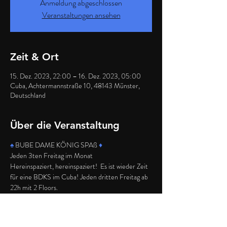
Anmeldung abgeschlossen
Veranstaltungen ansehen
Zeit & Ort
15. Dez. 2023, 22:00 – 16. Dez. 2023, 05:00
Cuba, Achtermannstraße 10, 48143 Münster,
Deutschland
Über die Veranstaltung
♠️
 BUBE DAME KÖNIG SPAß 
♦️
Jeden 3ten Freitag im Monat
Hereinspaziert, hereinspaziert!  Es ist wieder Zeit 
für eine BDKS im Cuba! Jeden dritten Freitag ab 
22h mit 2 Floors.
Abendkasse:
- Open Doors für die Party um 22h
- Schnapper-Eintritt bis 23h