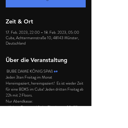
Zeit & Ort
17. Feb. 2023, 22:00 – 18. Feb. 2023, 05:00
Cuba, Achtermannstraße 10, 48143 Münster,
Deutschland
Über die Veranstaltung
 BUBE DAME KÖNIG SPAß 
♠️
♦️
Jeden 3ten Freitag im Monat
Hereinspaziert, hereinspaziert!  Es ist wieder Zeit 
für eine BDKS im Cuba! Jeden dritten Freitag ab 
22h mit 2 Floors.
Nur Abendkasse:
- Kultur-Event und freier Eintritt von 20-22h 
(siehe Website oder Instagram
- Open Doors für die Party um 22h