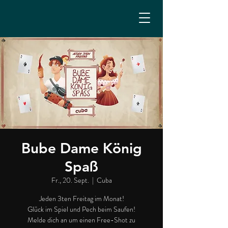
Bube Dame König
Spaß
Fr., 20. Sept.
  |  
Cuba
Jeden 3ten Freitag im Monat!
Glück im Spiel und Pech beim Saufen!
Melde dich an um einen Free-Shot zu