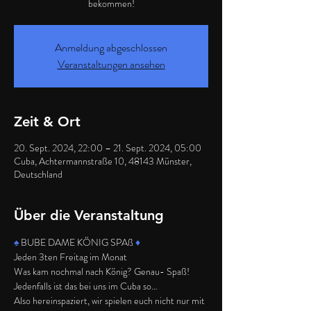
bekommen!
Anmeldung abgeschlossen
Veranstaltungen ansehen
Zeit & Ort
20. Sept. 2024, 22:00 – 21. Sept. 2024, 05:00
Cuba, Achtermannstraße 10, 48143 Münster,
Deutschland
Über die Veranstaltung
♠️
 BUBE DAME KÖNIG SPAß 
♦️
Jeden 3ten Freitag im Monat
Was kam nochmal nach König? Genau- Spaß! 
Jedenfalls ist das bei uns im Cuba so…
Also hereinspaziert, wir spielen euch nicht nur mit 