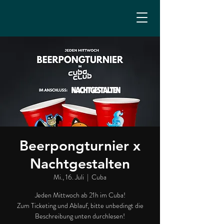
Beerpongturnier x
Nachtgestalten
Mi., 16. Juli
  |  
Cuba
Jeden Mittwoch ab 21h im Cuba!
Zum Ticketing und Ablauf, bitte unbedingt die
Beschreibung unten durchlesen!