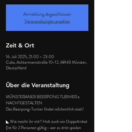
Anmeldung abgeschlossen
Veranstaltungen ansehen
Zeit & Ort
16. Juli 2025, 21:00 – 23:00
Cuba, Achtermannstraße 10-12, 48143 Münster,
Deutschland
Über die Veranstaltung
MÜNSTERANER BEERPONG TURNIER x 
NACHTGESTALTEN
Das Beerpong-Turnier findet wöchentlich statt!
◣ Wie macht ihr mit? Holt euch ein Doppelticket 
(Ist für 2 Personen gültig - wer zu dritt spielen 