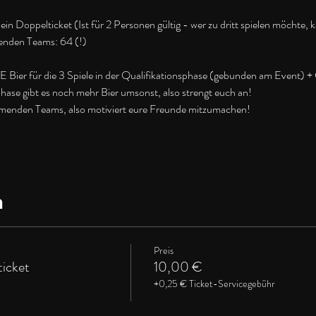
in Doppelticket (Ist für 2 Personen gültig - wer zu dritt spielen möchte, 
enden Teams: 64 (!)
er für die 3 Spiele in der Qualifikationsphase (gebunden am Event) + C
 Phase gibt es noch mehr Bier umsonst, also strengt euch an!
lnehmenden Teams, also motiviert eure Freunde mitzumachen!
n
Preis
ticket
10,00 €
+0,25 € Ticket-Servicegebühr