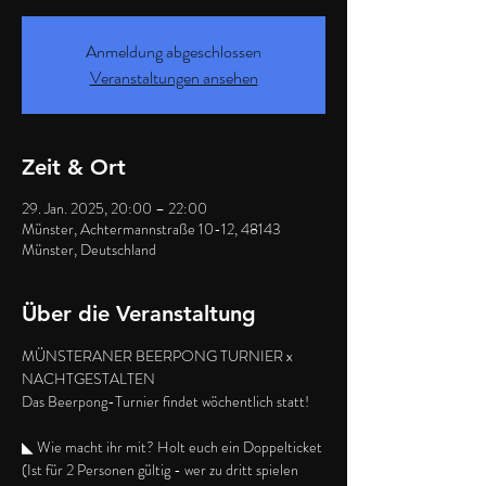
Anmeldung abgeschlossen
Veranstaltungen ansehen
Zeit & Ort
29. Jan. 2025, 20:00 – 22:00
Münster, Achtermannstraße 10-12, 48143
Münster, Deutschland
Über die Veranstaltung
MÜNSTERANER BEERPONG TURNIER x 
NACHTGESTALTEN
Das Beerpong-Turnier findet wöchentlich statt!
◣ Wie macht ihr mit? Holt euch ein Doppelticket 
(Ist für 2 Personen gültig - wer zu dritt spielen 