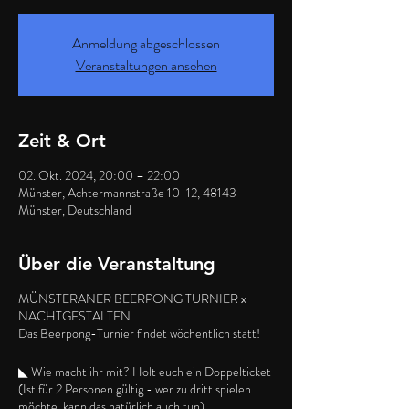
Anmeldung abgeschlossen
Veranstaltungen ansehen
Zeit & Ort
02. Okt. 2024, 20:00 – 22:00
Münster, Achtermannstraße 10-12, 48143
Münster, Deutschland
Über die Veranstaltung
MÜNSTERANER BEERPONG TURNIER x
NACHTGESTALTEN
Das Beerpong-Turnier findet wöchentlich statt!
◣ Wie macht ihr mit? Holt euch ein Doppelticket
(Ist für 2 Personen gültig - wer zu dritt spielen
möchte, kann das natürlich auch tun)