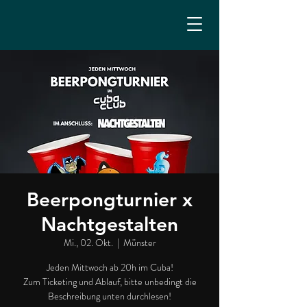
Beerpongturnier x
Nachtgestalten
Mi., 02. Okt.
  |  
Münster
Jeden Mittwoch ab 20h im Cuba!
Zum Ticketing und Ablauf, bitte unbedingt die
Beschreibung unten durchlesen!