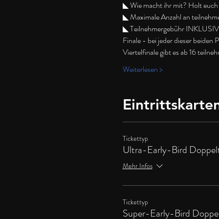
◣ Wie macht ihr mit? Holt euch e
◣ Maximale Anzahl an teilnehm
◣ Teilnehmergebühr INKLUSIVE Bi
Finale - bei jeder dieser beiden
Viertelfinale gibt es ab 16 tei
Weiterlesen >
Eintrittskarte
Tickettyp
Ultra-Early-Bird Doppel
Mehr Infos
Tickettyp
Super-Early-Bird Doppel