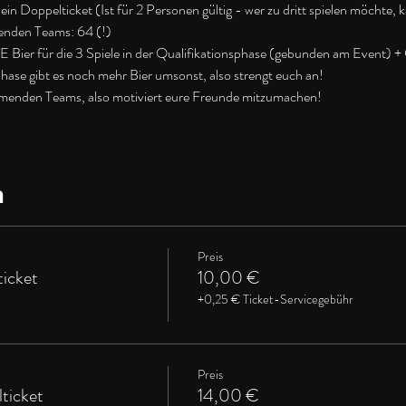
in Doppelticket (Ist für 2 Personen gültig - wer zu dritt spielen möchte, 
enden Teams: 64 (!)
er für die 3 Spiele in der Qualifikationsphase (gebunden am Event) + C
 Phase gibt es noch mehr Bier umsonst, also strengt euch an!
lnehmenden Teams, also motiviert eure Freunde mitzumachen!
n
Preis
ticket
10,00 €
+0,25 € Ticket-Servicegebühr
Preis
ticket
14,00 €