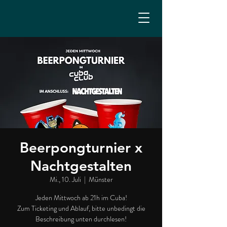
Beerpongturnier x
Nachtgestalten
Mi., 10. Juli
  |  
Münster
Jeden Mittwoch ab 21h im Cuba!
Zum Ticketing und Ablauf, bitte unbedingt die
Beschreibung unten durchlesen!