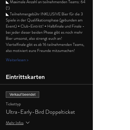
◣ Maximale Anzahl an teilnehmenden Teams: 64 
(!)
◣ Teilnehmergebühr INKLUSIVE Bier für die 3 
Spiele in der Qualifikationsphase (gebunden am 
Event) + Club-Eintritt! + Halbfinale und Finale - 
bei jeder dieser beiden Phase gibt es noch mehr 
Bier umsonst, also strengt euch an!
Viertelfinale gibt es ab 16 teilnehmenden Teams, 
also motiviert eure Freunde mitzumachen!
Weiterlesen >
Eintrittskarten
Verkauf beendet
Tickettyp
Ultra-Early-Bird Doppelticket
Mehr Infos