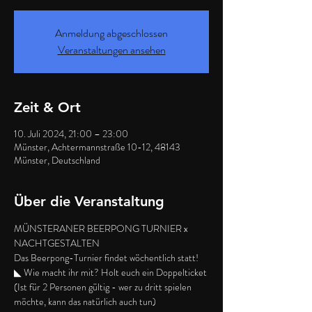
Anmeldung abgeschlossen
Veranstaltungen ansehen
Zeit & Ort
10. Juli 2024, 21:00 – 23:00
Münster, Achtermannstraße 10-12, 48143
Münster, Deutschland
Über die Veranstaltung
MÜNSTERANER BEERPONG TURNIER x 
NACHTGESTALTEN
Das Beerpong-Turnier findet wöchentlich statt!
◣ Wie macht ihr mit? Holt euch ein Doppelticket 
(Ist für 2 Personen gültig - wer zu dritt spielen 
möchte, kann das natürlich auch tun)